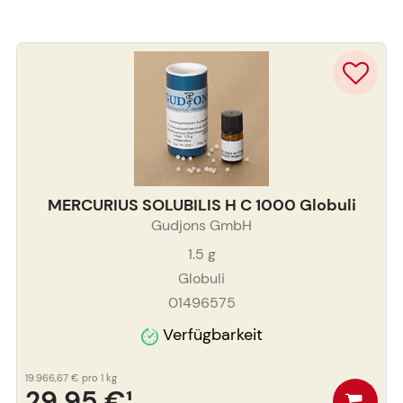
MERCURIUS SOLUBILIS H C 1000 Globuli
Gudjons GmbH
1.5
g
Globuli
01496575
Verfügbarkeit
19.966,67 €
pro 1 kg
29,95 €
¹