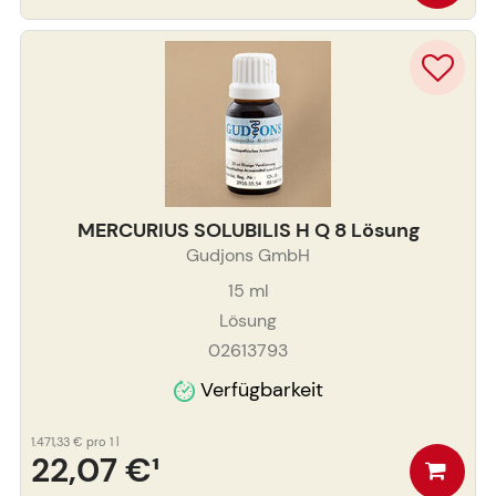
MERCURIUS SOLUBILIS H Q 8 Lösung
Gudjons GmbH
15
ml
Lösung
02613793
Verfügbarkeit
1.471,33 €
pro 1 l
22,07 €
¹