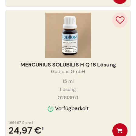
MERCURIUS SOLUBILIS H Q 18 Lösung
Gudjons GmbH
15
ml
Lösung
02613971
Verfügbarkeit
1.664,67 €
pro 1 l
24,97 €
¹