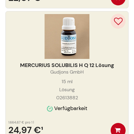
MERCURIUS SOLUBILIS H Q 12 Lösung
Gudjons GmbH
15
ml
Lösung
02613882
Verfügbarkeit
1.664,67 €
pro 1 l
24,97 €
¹