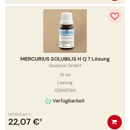
MERCURIUS SOLUBILIS H Q 7 Lösung
Gudjons GmbH
15
ml
Lösung
02613764
Verfügbarkeit
1.471,33 €
pro 1 l
22,07 €
¹