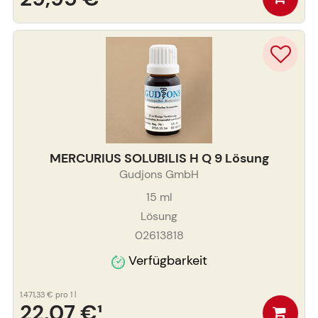
MERCURIUS SOLUBILIS H Q 9 Lösung
Gudjons GmbH
15
ml
Lösung
02613818
Verfügbarkeit
1.471,33 €
pro 1 l
22,07 €
¹