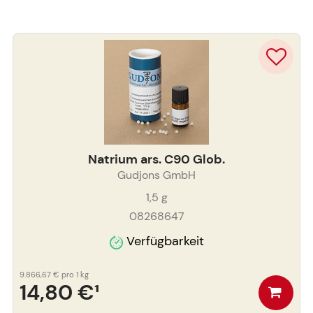
Natrium ars. C90 Glob.
Gudjons GmbH
1,5
g
08268647
Verfügbarkeit
9.866,67 €
pro 1 kg
14,80 €
¹