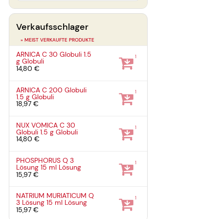
Verkaufsschlager
» MEIST VERKAUFTE PRODUKTE
ARNICA C 30 Globuli
1.5
1
g
Globuli
14,80 €
ARNICA C 200 Globuli
1
1.5 g
Globuli
18,97 €
NUX VOMICA C 30
1
Globuli
1.5 g
Globuli
14,80 €
PHOSPHORUS Q 3
1
Lösung
15 ml
Lösung
15,97 €
NATRIUM MURIATICUM Q
1
3 Lösung
15 ml
Lösung
15,97 €