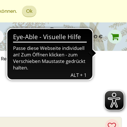
 können.
Ok
0,00 €
Rezept Einreichen