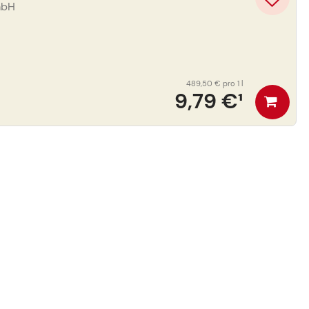
mbH
489,50 €
pro 1 l
9,79 €
¹