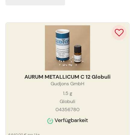
AURUM METALLICUM C 12 Globuli
Gudjons GmbH
1.5
g
Globuli
04356780
Verfügbarkeit
6.640,00 €
pro 1 kg