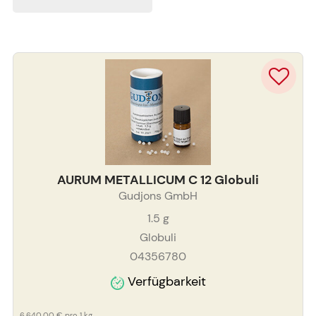
AURUM METALLICUM C 12 Globuli
Gudjons GmbH
1.5
g
Globuli
04356780
Verfügbarkeit
6.640,00 €
pro 1 kg