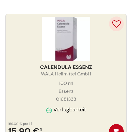
CALENDULA ESSENZ
WALA Heilmittel GmbH
100
ml
Essenz
01681338
Verfügbarkeit
159,00 €
pro 1 l
15,90 €
¹