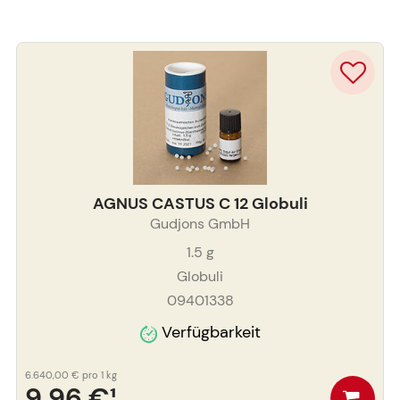
AGNUS CASTUS C 12 Globuli
Gudjons GmbH
1.5
g
Globuli
09401338
Verfügbarkeit
6.640,00 €
pro 1 kg
9,96 €
¹