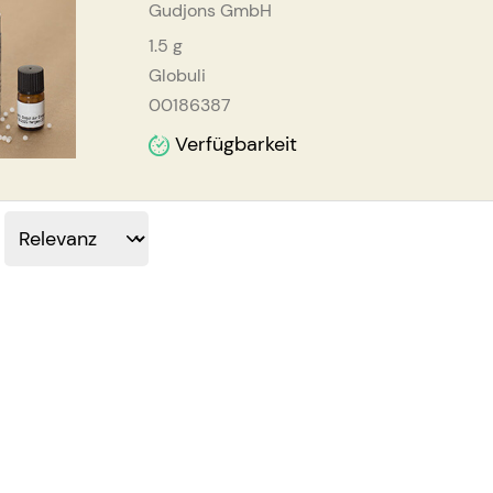
Gudjons GmbH
1.5
g
Globuli
00186387
Verfügbarkeit