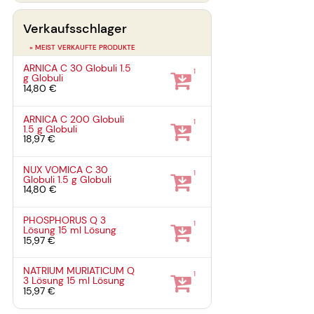
Verkaufsschlager
» MEIST VERKAUFTE PRODUKTE
ARNICA C 30 Globuli
1.5
1
g
Globuli
14,80 €
ARNICA C 200 Globuli
1
1.5 g
Globuli
18,97 €
NUX VOMICA C 30
1
Globuli
1.5 g
Globuli
14,80 €
PHOSPHORUS Q 3
1
Lösung
15 ml
Lösung
15,97 €
NATRIUM MURIATICUM Q
1
3 Lösung
15 ml
Lösung
15,97 €