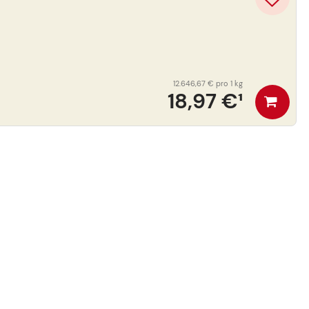
12.646,67 €
pro 1 kg
18,97 €
¹