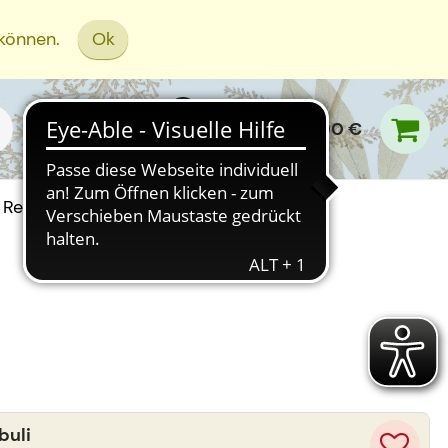
 können.
Ok
0,00 €
Rezept Einreichen
buli