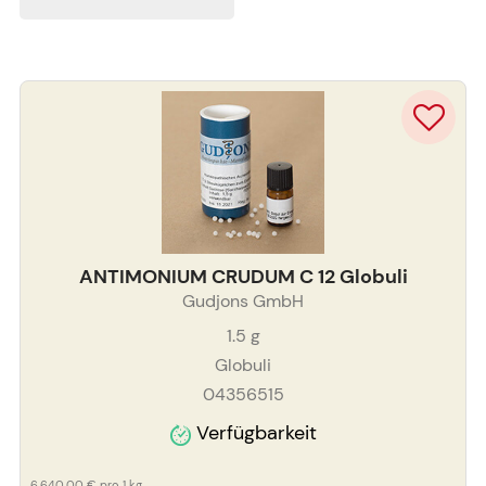
ANTIMONIUM CRUDUM C 12 Globuli
Gudjons GmbH
1.5
g
Globuli
04356515
Verfügbarkeit
6.640,00 €
pro 1 kg