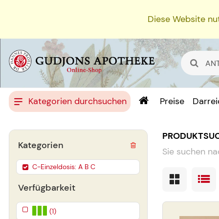
Diese Website nut
Kategorien durchsuchen
Preise
Darre
PRODUKTSU
Kategorien
Sie suchen na
C-Einzeldosis: A B C
Verfügbarkeit
(1)