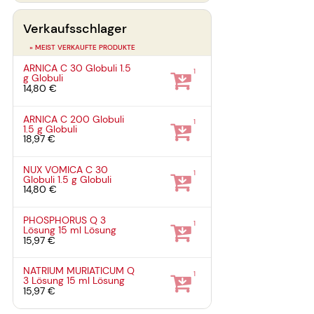
Verkaufsschlager
» MEIST VERKAUFTE PRODUKTE
ARNICA C 30 Globuli
1.5
1
g
Globuli
14,80 €
ARNICA C 200 Globuli
1
1.5 g
Globuli
18,97 €
NUX VOMICA C 30
1
Globuli
1.5 g
Globuli
14,80 €
PHOSPHORUS Q 3
1
Lösung
15 ml
Lösung
15,97 €
NATRIUM MURIATICUM Q
1
3 Lösung
15 ml
Lösung
15,97 €