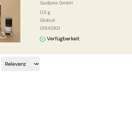
Gudjons GmbH
0.5
g
Globuli
01542921
Verfügbarkeit