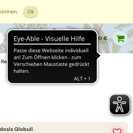
 können.
Ok
0,00 €
Rezept Einreichen
osis Globuli