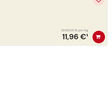
23.920,00 €
pro 1 kg
11,96 €
¹