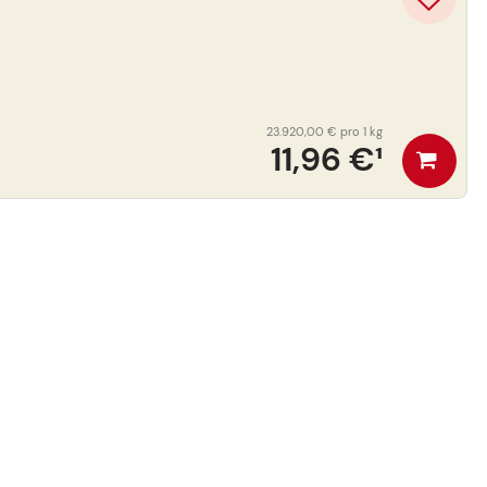
23.920,00 €
pro 1 kg
11,96 €
¹