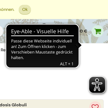
 können.
Ok
0,00 €
Rezept Einreichen
osis Globuli