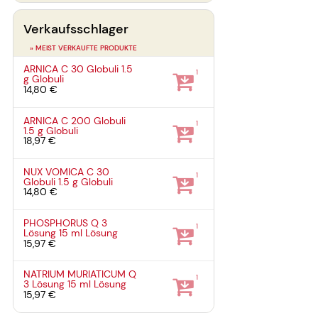
Verkaufsschlager
» MEIST VERKAUFTE PRODUKTE
ARNICA C 30 Globuli
1.5
1
g
Globuli
14,80 €
ARNICA C 200 Globuli
1
1.5 g
Globuli
18,97 €
NUX VOMICA C 30
1
Globuli
1.5 g
Globuli
14,80 €
PHOSPHORUS Q 3
1
Lösung
15 ml
Lösung
15,97 €
NATRIUM MURIATICUM Q
1
3 Lösung
15 ml
Lösung
15,97 €