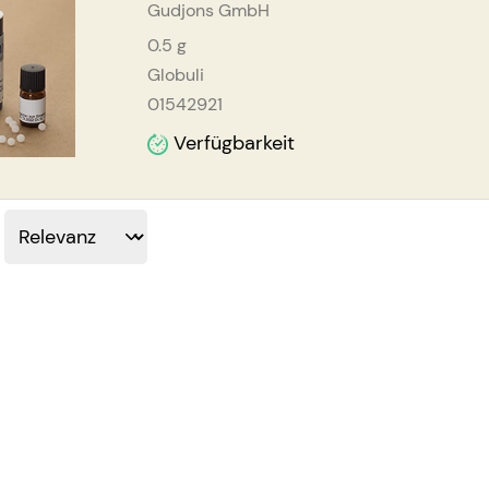
Gudjons GmbH
0.5
g
Globuli
01542921
Verfügbarkeit