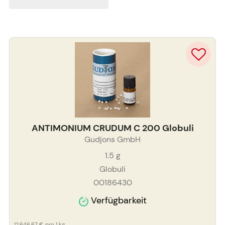
ANTIMONIUM CRUDUM C 200 Globuli
Gudjons GmbH
1.5
g
Globuli
00186430
Verfügbarkeit
12.646,67 €
pro 1 kg