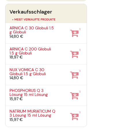
Verkaufsschlager
» MEIST VERKAUFTE PRODUKTE
ARNICA C 30 Globuli
1.5
1
g
Globuli
14,80 €
ARNICA C 200 Globuli
1
1.5 g
Globuli
18,97 €
NUX VOMICA C 30
1
Globuli
1.5 g
Globuli
14,80 €
PHOSPHORUS Q 3
1
Lösung
15 ml
Lösung
15,97 €
NATRIUM MURIATICUM Q
1
3 Lösung
15 ml
Lösung
15,97 €