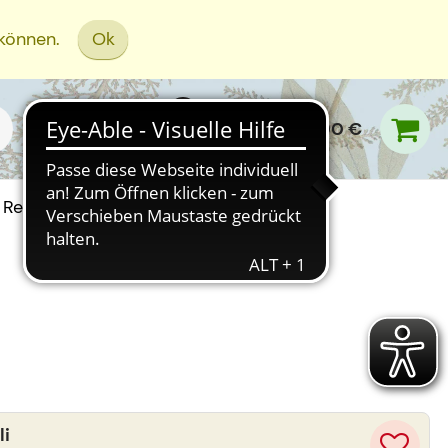
 können.
Ok
0,00 €
Rezept Einreichen
li