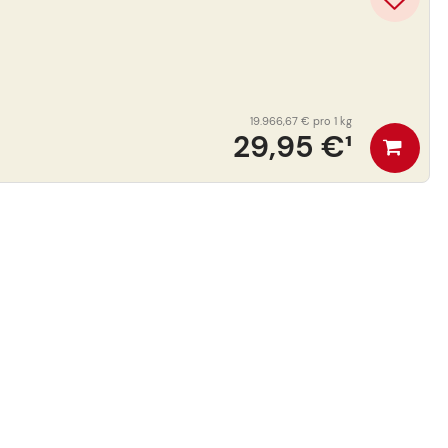
19.966,67 €
pro 1 kg
29,95 €
¹