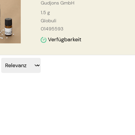
Gudjons GmbH
1.5
g
Globuli
01495593
Verfügbarkeit