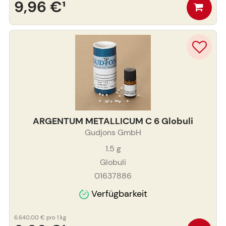
9,96 €
¹
ARGENTUM METALLICUM C 6 Globuli
Gudjons GmbH
1.5
g
Globuli
01637886
Verfügbarkeit
6.640,00 €
pro 1 kg