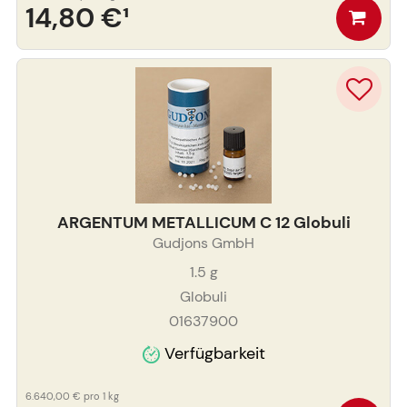
14,80 €
¹
ARGENTUM METALLICUM C 12 Globuli
Gudjons GmbH
1.5
g
Globuli
01637900
Verfügbarkeit
6.640,00 €
pro 1 kg