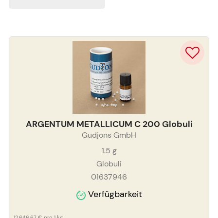
ARGENTUM METALLICUM C 200 Globuli
Gudjons GmbH
1.5
g
Globuli
01637946
Verfügbarkeit
12.646,67 €
pro 1 kg