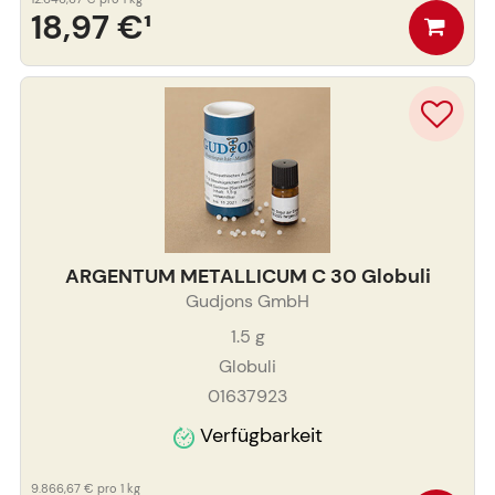
18,97 €
¹
ARGENTUM METALLICUM C 30 Globuli
Gudjons GmbH
1.5
g
Globuli
01637923
Verfügbarkeit
9.866,67 €
pro 1 kg