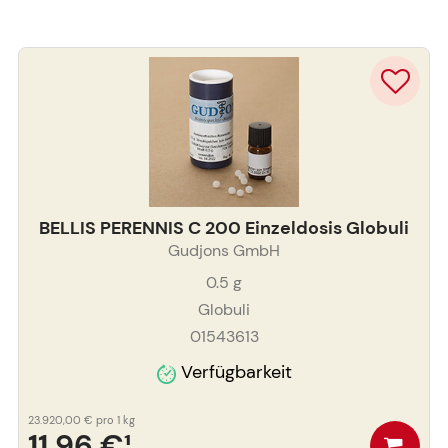
BELLIS PERENNIS C 200 Einzeldosis Globuli
Gudjons GmbH
0.5
g
Globuli
01543613
Verfügbarkeit
23.920,00 €
pro 1 kg
11,96 €
¹