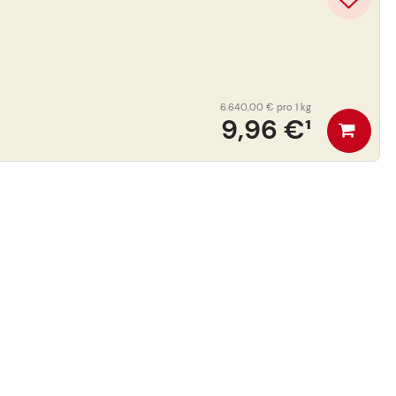
6.640,00 €
pro 1 kg
9,96 €
¹