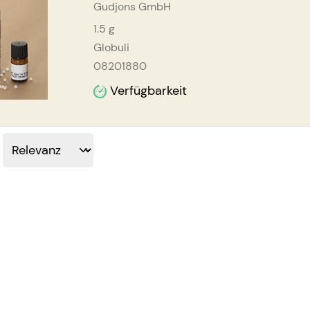
Gudjons GmbH
1.5
g
Globuli
08201880
Verfügbarkeit