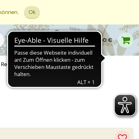
 können.
Ok
0,00 €
Rezept Einreichen