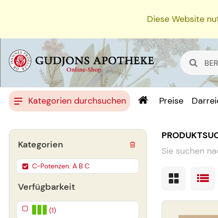
Diese Website nut
Kategorien durchsuchen
Preise
Darre
PRODUKTSU
Kategorien
Sie suchen na
C-Potenzen: A B C
Verfügbarkeit
(1)