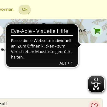
 können.
Ok
0,00 €
Rezept Einreichen
buli