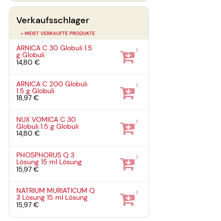
Verkaufsschlager
» MEIST VERKAUFTE PRODUKTE
ARNICA C 30 Globuli
1.5
1
g
Globuli
14,80 €
ARNICA C 200 Globuli
1
1.5 g
Globuli
18,97 €
NUX VOMICA C 30
1
Globuli
1.5 g
Globuli
14,80 €
PHOSPHORUS Q 3
1
Lösung
15 ml
Lösung
15,97 €
NATRIUM MURIATICUM Q
1
3 Lösung
15 ml
Lösung
15,97 €