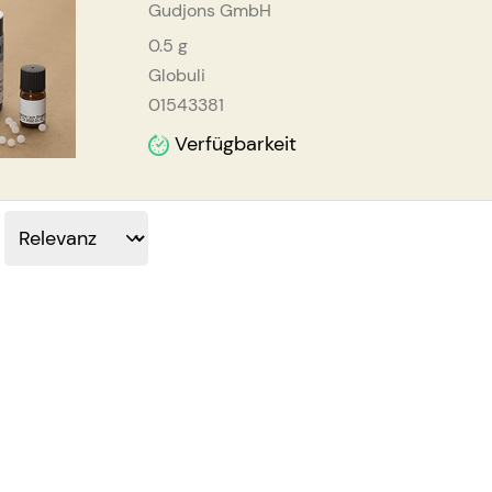
Gudjons GmbH
0.5
g
Globuli
01543381
Verfügbarkeit