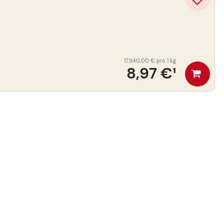
17.940,00 €
pro 1 kg
8,97 €
¹