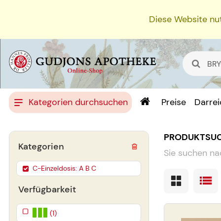
Diese Website nut
Kategorien durchsuchen
Preise
Darre
PRODUKTSU
Kategorien
Sie suchen na
C-Einzeldosis: A B C
Verfügbarkeit
(1)