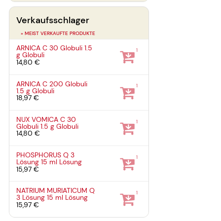
Verkaufsschlager
» MEIST VERKAUFTE PRODUKTE
ARNICA C 30 Globuli
1.5
1
g
Globuli
14,80 €
ARNICA C 200 Globuli
1
1.5 g
Globuli
18,97 €
NUX VOMICA C 30
1
Globuli
1.5 g
Globuli
14,80 €
PHOSPHORUS Q 3
1
Lösung
15 ml
Lösung
15,97 €
NATRIUM MURIATICUM Q
1
3 Lösung
15 ml
Lösung
15,97 €