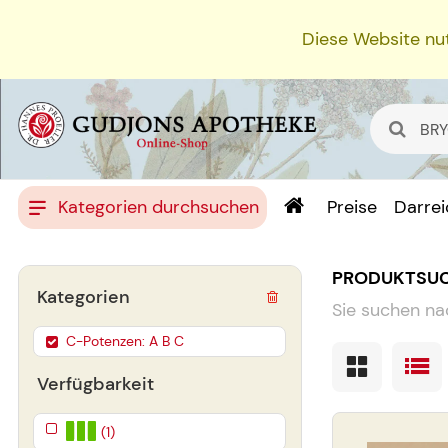
Diese Website nut
Kategorien durchsuchen
Preise
Darre
PRODUKTSU
Kategorien
Sie suchen na
C-Potenzen: A B C
Verfügbarkeit
(1)