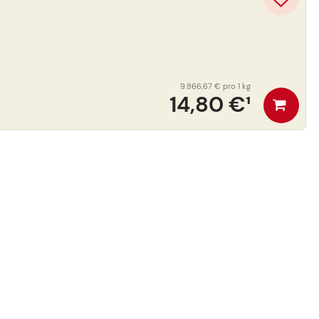
9.866,67 €
pro 1 kg
14,80 €
¹