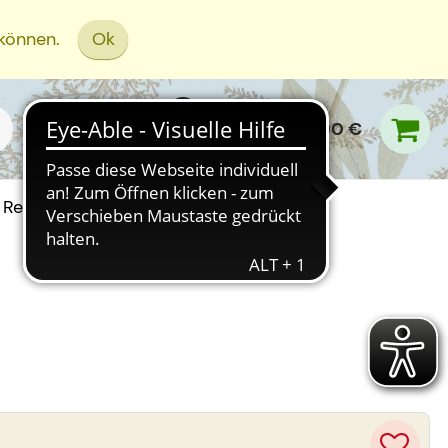
 können.
Ok
0,00 €
Rezept Einreichen