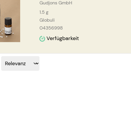
Gudjons GmbH
1.5
g
Globuli
04356998
Verfügbarkeit