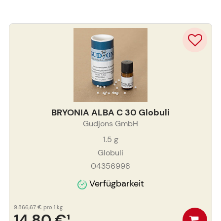
BRYONIA ALBA C 30 Globuli
Gudjons GmbH
1.5
g
Globuli
04356998
Verfügbarkeit
9.866,67 €
pro 1 kg
14,80 €
¹