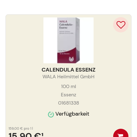
CALENDULA ESSENZ
WALA Heilmittel GmbH
100
ml
Essenz
01681338
Verfügbarkeit
159,00 €
pro 1 l
15,90 €
¹