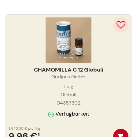
CHAMOMILLA C 12 Globuli
Gudjons GmbH
1.5
g
Globuli
04357302
Verfügbarkeit
6.640,00 €
pro 1 kg
9,96 €
¹