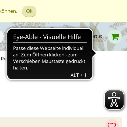
 können.
Ok
0,00 €
Rezept Einreichen