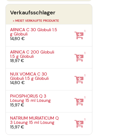
Verkaufsschlager
» MEIST VERKAUFTE PRODUKTE
ARNICA C 30 Globuli
1.5
1
g
Globuli
14,80 €
ARNICA C 200 Globuli
1
1.5 g
Globuli
18,97 €
NUX VOMICA C 30
1
Globuli
1.5 g
Globuli
14,80 €
PHOSPHORUS Q 3
1
Lösung
15 ml
Lösung
15,97 €
NATRIUM MURIATICUM Q
1
3 Lösung
15 ml
Lösung
15,97 €