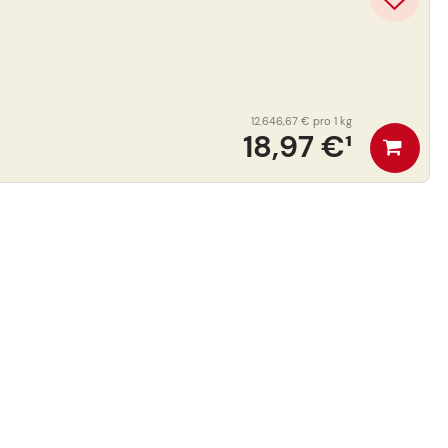
12.646,67 €
pro 1 kg
18,97 €
¹