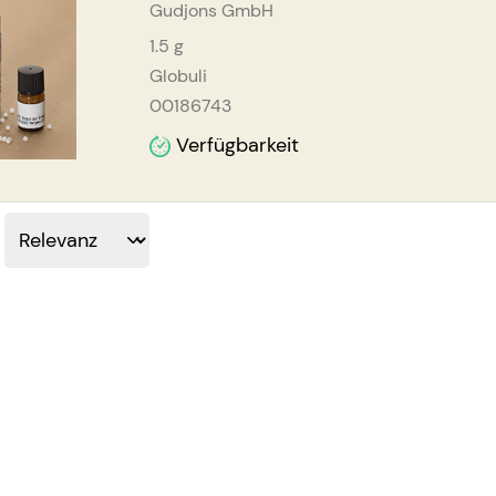
Gudjons GmbH
1.5
g
Globuli
00186743
Verfügbarkeit