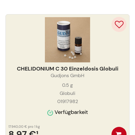
CHELIDONIUM C 30 Einzeldosis Globuli
Gudjons GmbH
0.5
g
Globuli
01917982
Verfügbarkeit
17.940,00 €
pro 1 kg
8,97 €
¹