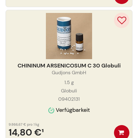
CHININUM ARSENICOSUM C 30 Globuli
Gudjons GmbH
1.5
g
Globuli
09402131
Verfügbarkeit
9.866,67 €
pro 1 kg
14,80 €
¹