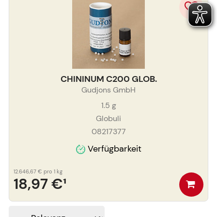
CHININUM C200 GLOB.
Gudjons GmbH
1.5
g
Globuli
08217377
Verfügbarkeit
12.646,67 €
pro 1 kg
18,97 €
¹