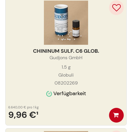
CHININUM SULF. C6 GLOB.
Gudjons GmbH
1.5
g
Globuli
08202269
Verfügbarkeit
6.640,00 €
pro 1 kg
9,96 €
¹