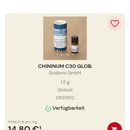
CHININUM C30 GLOB.
Gudjons GmbH
1.5
g
Globuli
08211512
Verfügbarkeit
9.866,67 €
pro 1 kg
14,80 €
¹