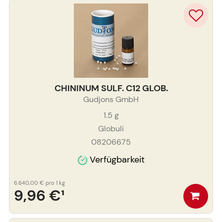
CHININUM SULF. C12 GLOB.
Gudjons GmbH
1.5
g
Globuli
08206675
Verfügbarkeit
6.640,00 €
pro 1 kg
9,96 €
¹