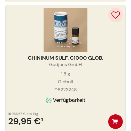
CHININUM SULF. C1000 GLOB.
Gudjons GmbH
1.5
g
Globuli
08223248
Verfügbarkeit
19.966,67 €
pro 1 kg
29,95 €
¹