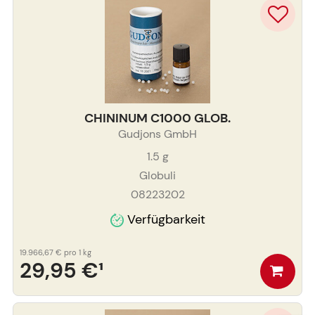
CHININUM C1000 GLOB.
Gudjons GmbH
1.5
g
Globuli
08223202
Verfügbarkeit
19.966,67 €
pro 1 kg
29,95 €
¹