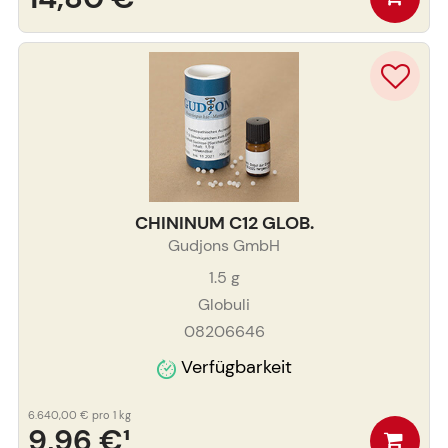
CHININUM C12 GLOB.
Gudjons GmbH
1.5
g
Globuli
08206646
Verfügbarkeit
6.640,00 €
pro 1 kg
9,96 €
¹