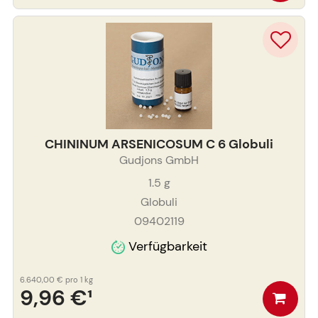
CHININUM ARSENICOSUM C 6 Globuli
Gudjons GmbH
1.5
g
Globuli
09402119
Verfügbarkeit
6.640,00 €
pro 1 kg
9,96 €
¹