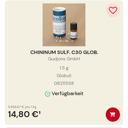
CHININUM SULF. C30 GLOB.
Gudjons GmbH
1.5
g
Globuli
08211558
Verfügbarkeit
9.866,67 €
pro 1 kg
14,80 €
¹