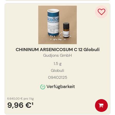
CHININUM ARSENICOSUM C 12 Globuli
Gudjons GmbH
1.5
g
Globuli
09402125
Verfügbarkeit
6.640,00 €
pro 1 kg
9,96 €
¹