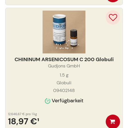
CHININUM ARSENICOSUM C 200 Globuli
Gudjons GmbH
1.5
g
Globuli
09402148
Verfügbarkeit
12.646,67 €
pro 1 kg
18,97 €
¹