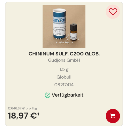
CHININUM SULF. C200 GLOB.
Gudjons GmbH
1.5
g
Globuli
08217414
Verfügbarkeit
12.646,67 €
pro 1 kg
18,97 €
¹