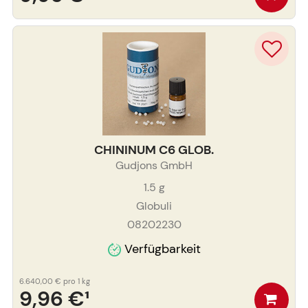
CHININUM C6 GLOB.
Gudjons GmbH
1.5
g
Globuli
08202230
Verfügbarkeit
6.640,00 €
pro 1 kg
9,96 €
¹