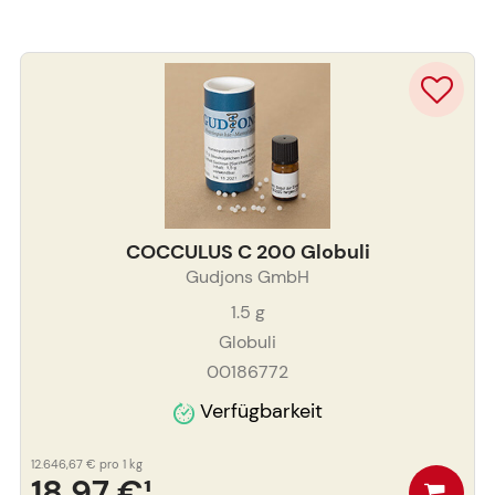
COCCULUS C 200 Globuli
Gudjons GmbH
1.5
g
Globuli
00186772
Verfügbarkeit
12.646,67 €
pro 1 kg
18,97 €
¹