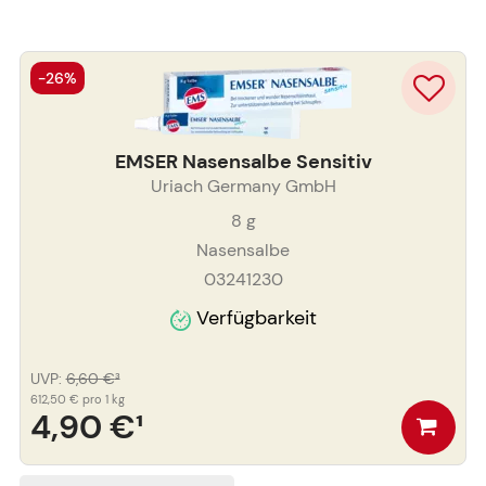
-26%
EMSER Nasensalbe Sensitiv
Uriach Germany GmbH
8
g
Nasensalbe
03241230
Verfügbarkeit
UVP
:
6,60 €
³
612,50 €
pro 1 kg
4,90 €
¹