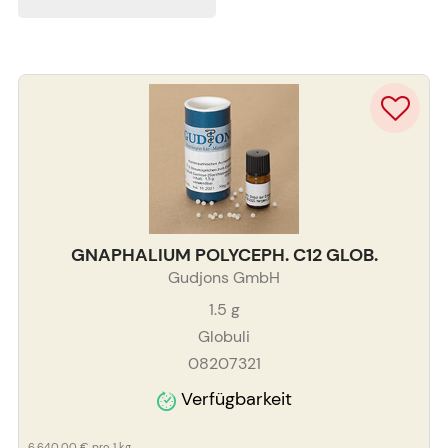
GNAPHALIUM POLYCEPH. C12 GLOB.
Gudjons GmbH
1.5
g
Globuli
08207321
Verfügbarkeit
6.640,00 €
pro 1 kg