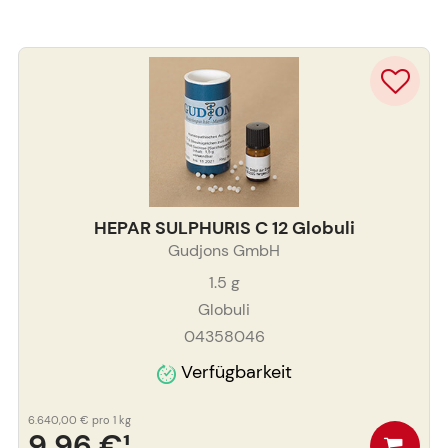
HEPAR SULPHURIS C 12 Globuli
Gudjons GmbH
1.5
g
Globuli
04358046
Verfügbarkeit
6.640,00 €
pro 1 kg
9,96 €
¹