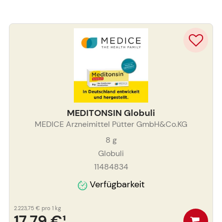
MEDITONSIN Globuli
MEDICE Arzneimittel Pütter GmbH&Co.KG
8
g
Globuli
11484834
Verfügbarkeit
2.223,75 €
pro 1 kg
17,79 €
¹