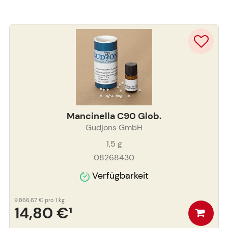
Mancinella C90 Glob.
Gudjons GmbH
1,5
g
08268430
Verfügbarkeit
9.866,67 €
pro 1 kg
14,80 €
¹