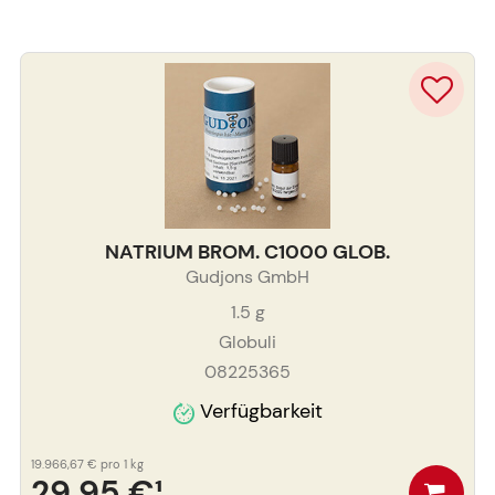
NATRIUM BROM. C1000 GLOB.
Gudjons GmbH
1.5
g
Globuli
08225365
Verfügbarkeit
19.966,67 €
pro 1 kg
29,95 €
¹