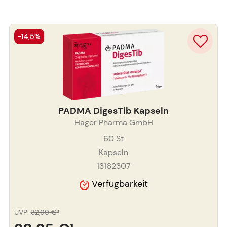
-14,5%
PADMA DigesTib Kapseln
Hager Pharma GmbH
60
St
Kapseln
13162307
Verfügbarkeit
UVP
:
32,99 €
³