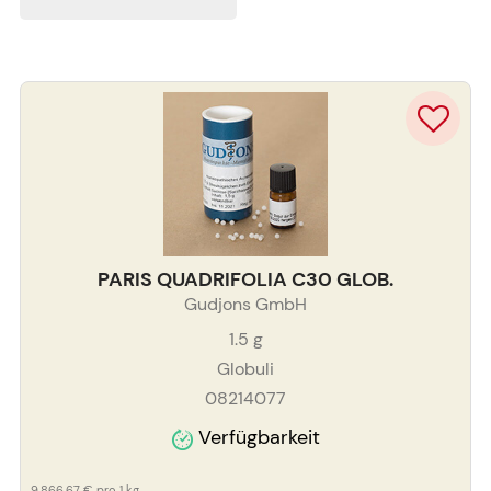
PARIS QUADRIFOLIA C30 GLOB.
Gudjons GmbH
1.5
g
Globuli
08214077
Verfügbarkeit
9.866,67 €
pro 1 kg