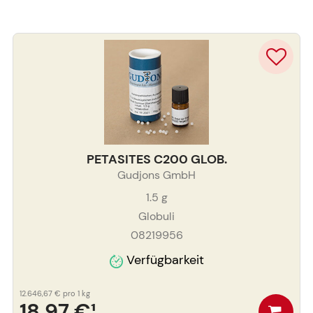
PETASITES C200 GLOB.
Gudjons GmbH
1.5
g
Globuli
08219956
Verfügbarkeit
12.646,67 €
pro 1 kg
18,97 €
¹