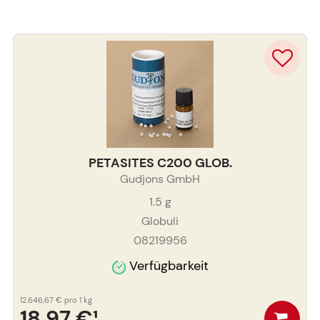
PETASITES C200 GLOB.
Gudjons GmbH
1.5
g
Globuli
08219956
Verfügbarkeit
12.646,67 €
pro 1 kg
18,97 €
¹