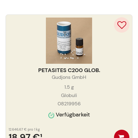
PETASITES C200 GLOB.
Gudjons GmbH
1.5
g
Globuli
08219956
Verfügbarkeit
12.646,67 €
pro 1 kg
18,97 €
¹