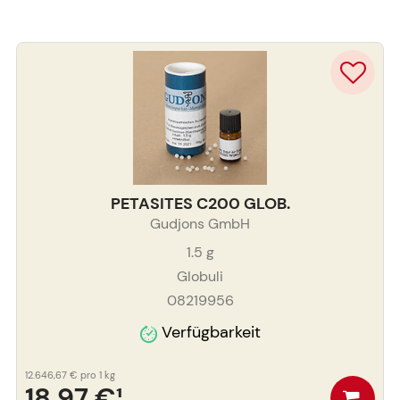
PETASITES C200 GLOB.
Gudjons GmbH
1.5
g
Globuli
08219956
Verfügbarkeit
12.646,67 €
pro 1 kg
18,97 €
¹