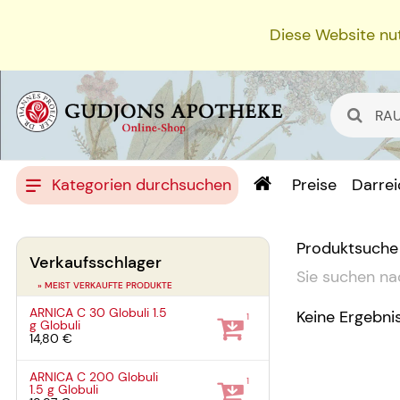
Diese Website nut
Kategorien durchsuchen
Preise
Darre
Produktsuche
Verkaufsschlager
Sie suchen na
» MEIST VERKAUFTE PRODUKTE
ARNICA C 30 Globuli
1.5
Keine Ergebni
1
g
Globuli
14,80 €
ARNICA C 200 Globuli
1
1.5 g
Globuli