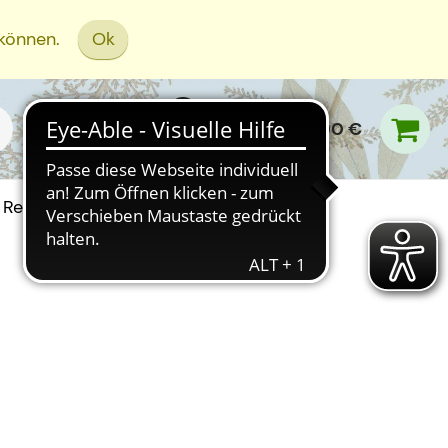
 können.
Ok
0,00 €
Rezept Einreichen