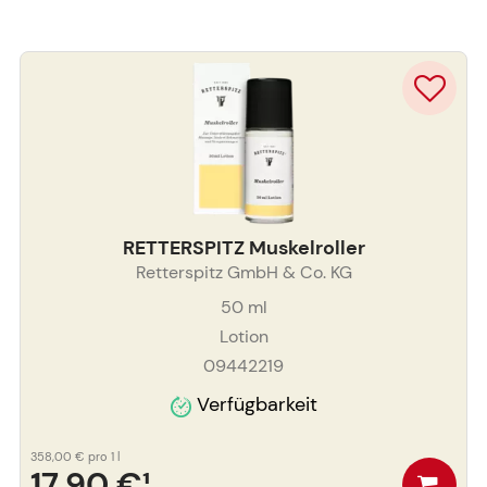
RETTERSPITZ Muskelroller
Retterspitz GmbH & Co. KG
50
ml
Lotion
09442219
Verfügbarkeit
358,00 €
pro 1 l
17,90 €
¹