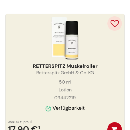
RETTERSPITZ Muskelroller
Retterspitz GmbH & Co. KG
50
ml
Lotion
09442219
Verfügbarkeit
358,00 €
pro 1 l
17,90 €
¹