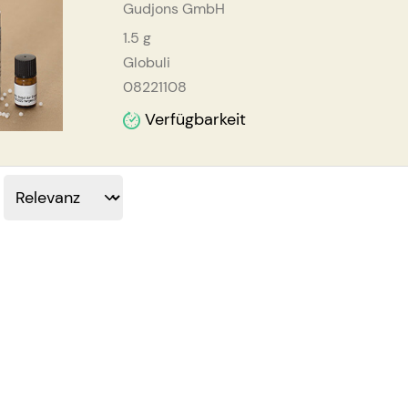
Gudjons GmbH
1.5
g
Globuli
08221108
Verfügbarkeit