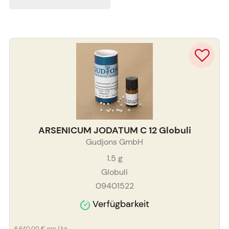
ARSENICUM JODATUM C 12 Globuli
Gudjons GmbH
1.5
g
Globuli
09401522
Verfügbarkeit
6.640,00 €
pro 1 kg