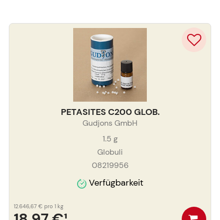
PETASITES C200 GLOB.
Gudjons GmbH
1.5
g
Globuli
08219956
Verfügbarkeit
12.646,67 €
pro 1 kg
18,97 €
¹